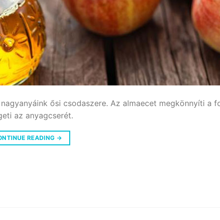
nagyanyáink ősi csodaszere. Az almaecet megkönnyíti a f
geti az anyagcserét.
ONTINUE READING
→