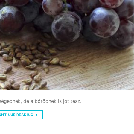
égednek, de a bőrödnek is jót tesz.
ONTINUE READING
→