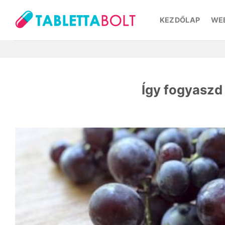
Skip
to
KEZDŐLAP
WE
content
Így fogyaszd