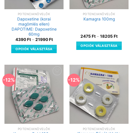
POTENCIANÖVELŐK
POTENCIANÖVELŐK
Dapoxetine (korai
Kamagra 100mg
magömlés ellen)
DAPOTIME: Dapoxetine
60mg
2475
Ft
–
18205
Ft
4390
Ft
–
21990
Ft
OPCIÓK VÁLASZTÁSA
OPCIÓK VÁLASZTÁSA
-12%
-12%
Kedvencekhez
Kedvencekhez
POTENCIANÖVELŐK
POTENCIANÖVELŐK