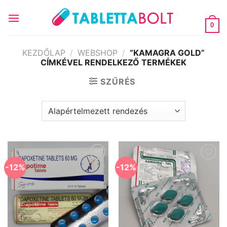
Skip
to
0
content
KEZDŐLAP
/
WEBSHOP
/
“KAMAGRA GOLD”
CÍMKÉVEL RENDELKEZŐ TERMÉKEK
SZŰRÉS
-12%
-12%
Kedvencekhez
Kedvencekhez