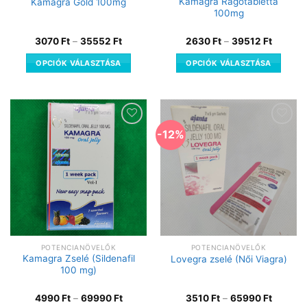
Kamagra Rágótabletta
Kamagra Gold 100mg
100mg
3070
Ft
–
35552
Ft
2630
Ft
–
39512
Ft
OPCIÓK VÁLASZTÁSA
OPCIÓK VÁLASZTÁSA
-12%
Kedvencekhez
Kedvencekhez
POTENCIANÖVELŐK
POTENCIANÖVELŐK
Kamagra Zselé (Sildenafil
Lovegra zselé (Női Viagra)
100 mg)
4990
Ft
–
69990
Ft
3510
Ft
–
65990
Ft