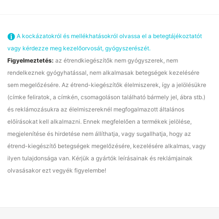
A kockázatokról és mellékhatásokról olvassa el a betegtájékoztatót
vagy kérdezze meg kezelőorvosát, gyógyszerészét.
Figyelmeztetés:
az étrendkiegészítők nem gyógyszerek, nem
rendelkeznek gyógyhatással, nem alkalmasak betegségek kezelésére
sem megelőzésére. Az étrend-kiegészítők élelmiszerek, így a jelölésükre
(címke feliratok, a címkén, csomagoláson található bármely jel, ábra stb.)
és reklámozásukra az élelmiszereknél megfogalmazott általános
előírásokat kell alkalmazni. Ennek megfelelően a termékek jelölése,
megjelenítése és hirdetése nem állíthatja, vagy sugallhatja, hogy az
étrend-kiegészítő betegségek megelőzésére, kezelésére alkalmas, vagy
ilyen tulajdonsága van. Kérjük a gyártók leírásainak és reklámjainak
olvasásakor ezt vegyék figyelembe!