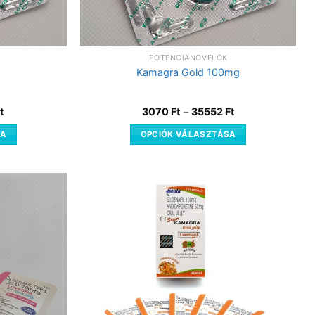
POTENCIANÖVELŐK
Kamagra Gold 100mg
t
3070
Ft
–
35552
Ft
SA
OPCIÓK VÁLASZTÁSA
Kedvencekhez
Kedvencekhez