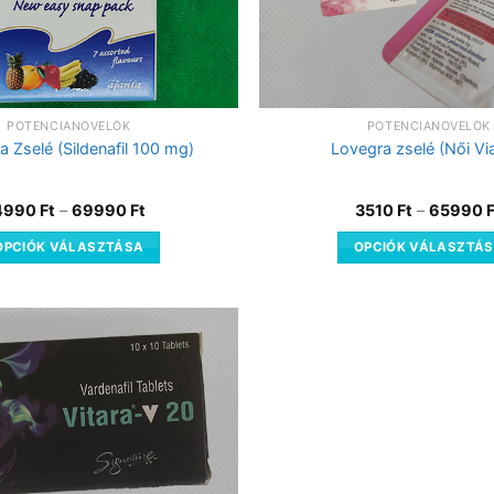
POTENCIANÖVELŐK
POTENCIANÖVELŐK
 Zselé (Sildenafil 100 mg)
Lovegra zselé (Női Vi
4990
Ft
–
69990
Ft
3510
Ft
–
65990
OPCIÓK VÁLASZTÁSA
OPCIÓK VÁLASZTÁ
Kedvencekhez