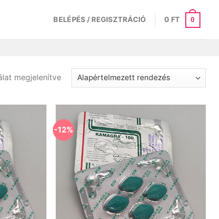
BELÉPÉS / REGISZTRÁCIÓ
0
FT
0
álat megjelenítve
-12%
Kedvencekhez
Kedvencekhez