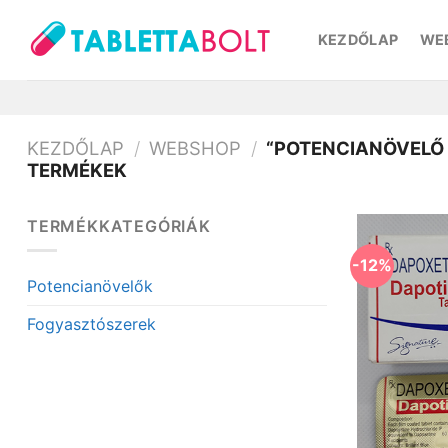
Skip
to
KEZDŐLAP
WE
content
KEZDŐLAP
/
WEBSHOP
/
“POTENCIANÖVELŐ 
TERMÉKEK
TERMÉKKATEGÓRIÁK
-12%
Potencianövelők
Fogyasztószerek