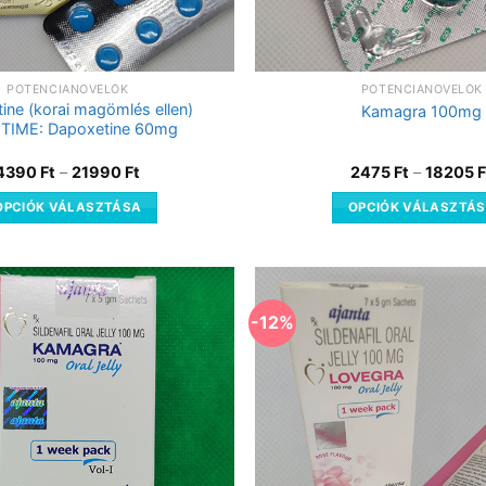
POTENCIANÖVELŐK
POTENCIANÖVELŐK
ine (korai magömlés ellen)
Kamagra 100mg
TIME: Dapoxetine 60mg
4390
Ft
–
21990
Ft
2475
Ft
–
18205
F
OPCIÓK VÁLASZTÁSA
OPCIÓK VÁLASZTÁ
-12%
Kedvencekhez