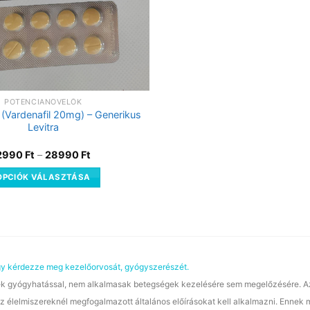
POTENCIANÖVELŐK
 (Vardenafil 20mg) – Generikus
Levitra
2990
Ft
–
28990
Ft
OPCIÓK VÁLASZTÁSA
agy kérdezze meg kezelőorvosát, gyógyszerészét.
gyógyhatással, nem alkalmasak betegségek kezelésére sem megelőzésére. Az étr
z élelmiszereknél megfogalmazott általános előírásokat kell alkalmazni. Ennek me