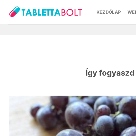
Skip
to
KEZDŐLAP
WE
content
Így fogyaszd