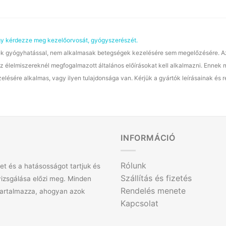
agy kérdezze meg kezelőorvosát, gyógyszerészét.
gyógyhatással, nem alkalmasak betegségek kezelésére sem megelőzésére. Az étr
z élelmiszereknél megfogalmazott általános előírásokat kell alkalmazni. Ennek me
lésére alkalmas, vagy ilyen tulajdonsága van. Kérjük a gyártók leírásainak és 
INFORMÁCIÓ
Rólunk
t és a hatásosságot tartjuk és
Szállítás és fizetés
vizsgálása előzi meg. Minden
Rendelés menete
tartalmazza, ahogyan azok
Kapcsolat