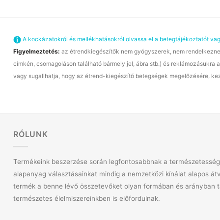
A kockázatokról és mellékhatásokról olvassa el a betegtájékoztatót v
Figyelmeztetés:
az étrendkiegészítők nem gyógyszerek, nem rendelkeznek 
címkén, csomagoláson található bármely jel, ábra stb.) és reklámozásukra a
vagy sugallhatja, hogy az étrend-kiegészítő betegségek megelőzésére, keze
RÓLUNK
Termékeink beszerzése során legfontosabbnak a természetessége
alapanyag választásainkat mindig a nemzetközi kínálat alapos át
termék a benne lévő összetevőket olyan formában és arányban 
természetes élelmiszereinkben is előfordulnak.