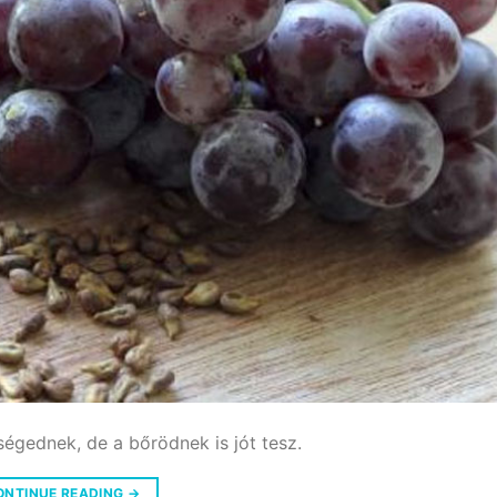
égednek, de a bőrödnek is jót tesz.
ONTINUE READING
→