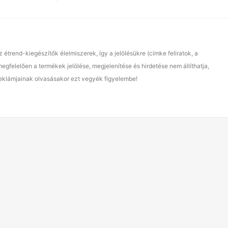
end-kiegészítők élelmiszerek, így a jelölésükre (címke feliratok, a
gfelelően a termékek jelölése, megjelenítése és hirdetése nem állíthatja,
reklámjainak olvasásakor ezt vegyék figyelembe!