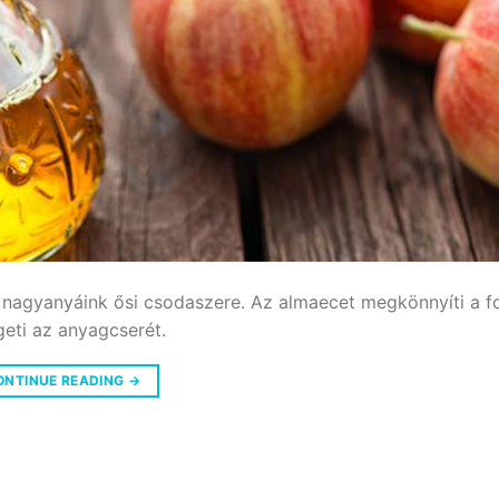
nagyanyáink ősi csodaszere. Az almaecet megkönnyíti a f
geti az anyagcserét.
ONTINUE READING
→