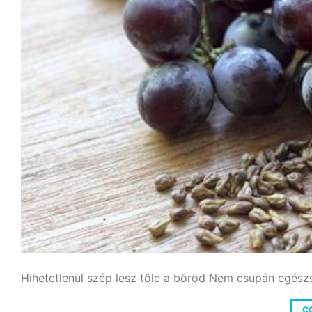
Hihetetlenül szép lesz tőle a bőröd Nem csupán egészs
C