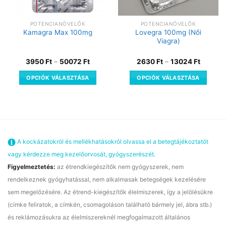
POTENCIANÖVELŐK
POTENCIANÖVELŐK
Lovegra 100mg (Női
Kamagra Max 100mg
Viagra)
3950
Ft
–
50072
Ft
2630
Ft
–
13024
Ft
OPCIÓK VÁLASZTÁSA
OPCIÓK VÁLASZTÁSA
A kockázatokról és mellékhatásokról olvassa el a betegtájékoztatót
vagy kérdezze meg kezelőorvosát, gyógyszerészét.
Figyelmeztetés:
az étrendkiegészítők nem gyógyszerek, nem
rendelkeznek gyógyhatással, nem alkalmasak betegségek kezelésére
sem megelőzésére. Az étrend-kiegészítők élelmiszerek, így a jelölésükre
(címke feliratok, a címkén, csomagoláson található bármely jel, ábra stb.)
és reklámozásukra az élelmiszereknél megfogalmazott általános