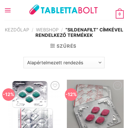
Skip
to
0
content
KEZDŐLAP
/
WEBSHOP
/
“SILDENAFILT” CÍMKÉVEL
RENDELKEZŐ TERMÉKEK
SZŰRÉS
-12%
-12%
Kedvencekhez
Kedvencekhez