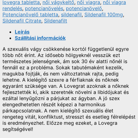
lovegra tabletta
,
női vágykeltő
,
női viagra
,
női viagra
rendelés
,
potencianövelés
,
potencianövelő
,
Potencianövelő tabletta
,
sildenafil
,
Sildenafil 100mg
,
Sildenafil Citrate
,
Sildenafilt
Leírás
Szállítási információk
A szexuális vágy csökkenése kortól függetlenül egyre
több nőt érint. Az idősebb hölgyeknél vesszük ezt
természetes jelenségnek, ám sok 30 év alatti nőnél is
fennáll ez a probléma. Sokak tabutémaként kezelik,
magukba fojtják, és nem változtatnak rajta, pedig
lehetne. A kielégítő szexre a férfiaknak és nőknek
egyaránt szüksége van. A Lovegrat azoknak a nőknek
fejlesztették ki, akik szeretnék növelni a libidójukat és
ezáltal lenyűgözni a párjukat az ágyban. A jó szex
elengedhetetlen részét képezi a harmonikus
párkapcsolatnak. A nem kielégítő szexuális élet
rengeteg vitát, konfliktust, stresszt és esetleg félrelépést
is eredményezhet. Előzze meg ezeket, a Lovegra
segítségével!