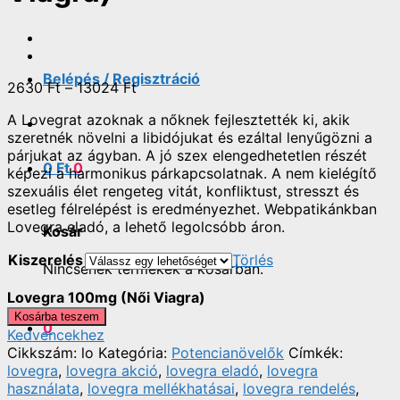
Belépés / Regisztráció
2630
Ft
–
13024
Ft
A Lovegrat azoknak a nőknek fejlesztették ki, akik
szeretnék növelni a libidójukat és ezáltal lenyűgözni a
párjukat az ágyban. A jó szex elengedhetetlen részét
0
Ft
0
képezi a harmonikus párkapcsolatnak. A nem kielégítő
szexuális élet rengeteg vitát, konfliktust, stresszt és
esetleg félrelépést is eredményezhet. Webpatikánkban
Lovegra eladó, a lehető legolcsóbb áron.
Kosár
Kiszerelés
Törlés
Nincsenek termékek a kosárban.
Lovegra 100mg (Női Viagra)
Kosárba teszem
0
Kedvencekhez
Cikkszám:
lo
Kategória:
Potencianövelők
Címkék:
lovegra
,
lovegra akció
,
lovegra eladó
,
lovegra
használata
,
lovegra mellékhatásai
,
lovegra rendelés
,