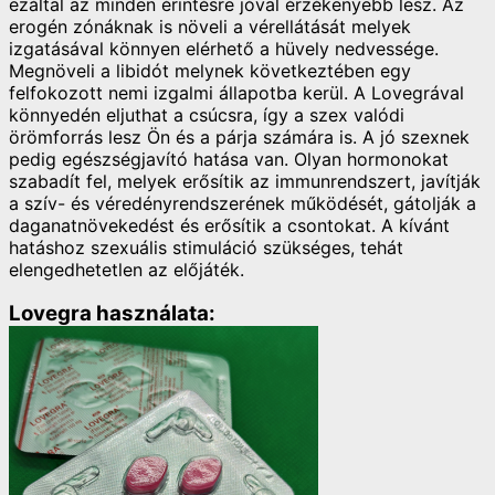
ezáltal az minden érintésre jóval érzékenyebb lesz. Az
erogén zónáknak is növeli a vérellátását melyek
izgatásával könnyen elérhető a hüvely nedvessége.
Megnöveli a libidót melynek következtében egy
felfokozott nemi izgalmi állapotba kerül. A Lovegrával
könnyedén eljuthat a csúcsra, így a szex valódi
örömforrás lesz Ön és a párja számára is. A jó szexnek
pedig egészségjavító hatása van. Olyan hormonokat
szabadít fel, melyek erősítik az immunrendszert, javítják
a szív- és véredényrendszerének működését, gátolják a
daganatnövekedést és erősítik a csontokat. A kívánt
hatáshoz szexuális stimuláció szükséges, tehát
elengedhetetlen az előjáték.
Lovegra használata: