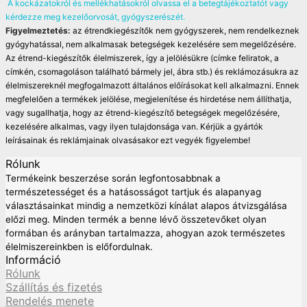
A kockázatokról és mellékhatásokról olvassa el a betegtájékoztatót vagy
kérdezze meg kezelőorvosát, gyógyszerészét.
Figyelmeztetés:
az étrendkiegészítők nem gyógyszerek, nem rendelkeznek
gyógyhatással, nem alkalmasak betegségek kezelésére sem megelőzésére.
Az étrend-kiegészítők élelmiszerek, így a jelölésükre (címke feliratok, a
címkén, csomagoláson található bármely jel, ábra stb.) és reklámozásukra az
élelmiszereknél megfogalmazott általános előírásokat kell alkalmazni. Ennek
megfelelően a termékek jelölése, megjelenítése és hirdetése nem állíthatja,
vagy sugallhatja, hogy az étrend-kiegészítő betegségek megelőzésére,
kezelésére alkalmas, vagy ilyen tulajdonsága van. Kérjük a gyártók
leírásainak és reklámjainak olvasásakor ezt vegyék figyelembe!
Rólunk
Termékeink beszerzése során legfontosabbnak a
természetességet és a hatásosságot tartjuk és alapanyag
választásainkat mindig a nemzetközi kínálat alapos átvizsgálása
előzi meg. Minden termék a benne lévő összetevőket olyan
formában és arányban tartalmazza, ahogyan azok természetes
élelmiszereinkben is előfordulnak.
Információ
Rólunk
Szállítás és fizetés
Rendelés menete