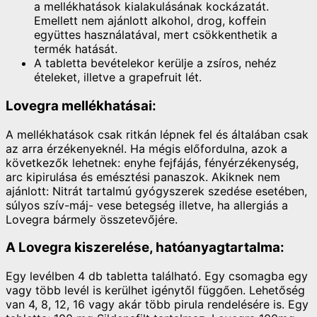
a mellékhatások kialakulásának kockázatát.
Emellett nem ajánlott alkohol, drog, koffein
együttes használatával, mert csökkenthetik a
termék hatását.
A tabletta bevételekor kerülje a zsíros, nehéz
ételeket, illetve a grapefruit lét.
Lovegra mellékhatásai:
A mellékhatások csak ritkán lépnek fel és általában csak
az arra érzékenyeknél. Ha mégis előfordulna, azok a
következők lehetnek: enyhe fejfájás, fényérzékenység,
arc kipirulása és emésztési panaszok. Akiknek nem
ajánlott: Nitrát tartalmú gyógyszerek szedése esetében,
súlyos szív-máj- vese betegség illetve, ha allergiás a
Lovegra bármely összetevőjére.
A Lovegra kiszerelése, hatóanyagtartalma:
Egy levélben 4 db tabletta található. Egy csomagba egy
vagy több levél is kerülhet igénytől függően. Lehetőség
van 4, 8, 12, 16 vagy akár több pirula rendelésére is. Egy