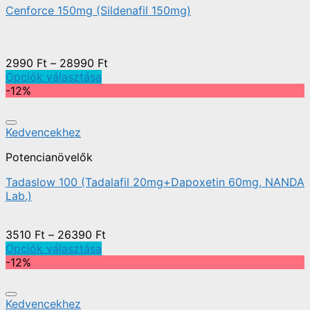
Cenforce 150mg (Sildenafil 150mg)
2990
Ft
–
28990
Ft
Opciók választása
-12%
Kedvencekhez
Potencianövelők
Tadaslow 100 (Tadalafil 20mg+Dapoxetin 60mg, NANDA
Lab.)
3510
Ft
–
26390
Ft
Opciók választása
-12%
Kedvencekhez