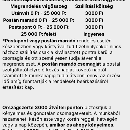
Megrendelés végösszeg
Szállítási költség
Utánvét 0 Ft - 25 000
Ft
3000 Ft
Postán maradó 0 Ft - 25 000 Ft
3000 Ft
Postapont 0 Ft - 25 000 Ft
3000 Ft
25 000 Ft felett
ingyenes
*Postapont vagy postán maradó
rendelés esetén
készpénzben vagy kártyával tud fizetni ilyenkor nincs
házhoz szállítás csak a kiválasztott pontra kerül a
csomagja és ott személyesen tudja átvenni a
megrendelését. A
postán maradó csomagját
a postai
szolgáltatóhelyre érkezés napját követő naptól
számított 5 munkanapig tudja átvenni ennyi az őrzési
idő amíg fenntartják a rendelését beérkezéséről
értesítést kap.
Országszerte 3000 átvételi ponton
biztosítjuk a
kényelmes és gondtalan csomagátvételt. A munkából
hazamenet, későn este vagy korán reggel, hétvégén
vagy a nap közepén,
amikor és ahogy kényelmes.