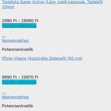
Tadalista Super Active (Lágy zselé kapszula, Tadalafil
20mg)
2990
Ft
–
28990
Ft
Opciók választása
Kedvencekhez
Potencianövelők
Pfizer Viagra (Ausztrália Sildenafil 100 mg)
9990
Ft
–
29970
Ft
Opciók választása
Kedvencekhez
Potencianövelők