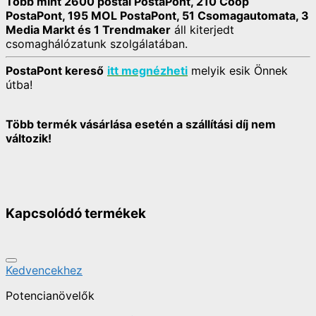
Több mint 2600 postai PostaPont, 210 Coop
PostaPont, 195 MOL PostaPont, 51 Csomagautomata, 3
Media Markt és 1 Trendmaker
áll kiterjedt
csomaghálózatunk szolgálatában.
PostaPont kereső
itt megnézheti
melyik esik Önnek
útba!
Több termék vásárlása esetén a szállítási díj nem
változik!
Kapcsolódó termékek
Kedvencekhez
Potencianövelők