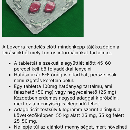
A Lovegra rendelés előtt mindenképp tájékozódjon a
leírásunkból mely fontos információkat tartalmaz.
A tablettát a szexuális együttlét előtt 45-60
perccel kell bő folyadékkal lenyelni.
Hatása akár 5-6 óráig is eltarthat, persze csak
nemi izgatás keretein belül.
Egy tabletta 100mg hatóanyag tartalmú, ami
felezhető (50 mg) vagy negyedelhető (25 mg).
Kezdetben érdemes negyed adaggal kipróbálni,
mert ez a mennyiség is elegendő lehet.
Adagolását testsúly kilogramm szerint ajánljuk a
következőképpen: 55 kg alatt 25 mg, 55 kg felett
25-50 mg.
Ne lépje túl az ajánlott mennyiséget, mert növelheti