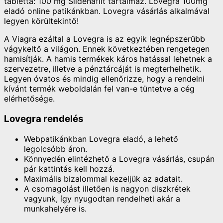
tabletta: 100 mg Sildenafilt tartalmaz. Lovegra 100mg
eladó online patikánkban. Lovegra vásárlás alkalmával
legyen körültekintő!
A Viagra ezáltal a Lovegra is az egyik legnépszerűbb
vágykeltő a világon. Ennek következtében rengetegen
hamisítják. A hamis termékek káros hatással lehetnek a
szervezetre, illetve a pénztárcáját is megterhelhetik.
Legyen óvatos és mindig ellenőrizze, hogy a rendelni
kívánt termék weboldalán fel van-e tüntetve a cég
elérhetősége.
Lovegra rendelés
Webpatikánkban Lovegra eladó, a lehető
legolcsóbb áron.
Könnyedén elintézhető a Lovegra vásárlás, csupán
pár kattintás kell hozzá.
Maximális bizalommal kezeljük az adatait.
A csomagolást illetően is nagyon diszkrétek
vagyunk, így nyugodtan rendelheti akár a
munkahelyére is.