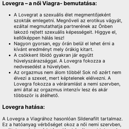
Lovegra – a női Viagra- bemutatása:
A Lovegrat a szexuális élet megmentőjeként
szokták emlegetni. Megnöveli az erotikus vágyát,
ezáltal megmutathatja partnerének az Önben
lakozó rejtett szexuális képességeit. Higgye el,
kellőképpen hálás lesz!
Nagyon gyorsan, egy órán belül el lehet érni a
kívánt eredményt mely órákig kitart.
A csökkent libidó gyakran jár együtt
hüvelyszárazsággal. A Lovegra fokozza a
nedvesedést a hüvelyben.
Az orgazmus nem álom többé! Sok nő azért nem
élvezi a szexet, mert képtelenek elélvezni. A
Lovegra fokozza a véráramlást a nemi szervben,
ami által az orgazmus intenzív lesz és akár
többször is átélhető.
Lovegra hatása:
A Lovegra a Viagrához hasonlóan Sildenafilt tartalmaz.
Ez a hatóanyag vérbőséget okoz a női nemi szervben,