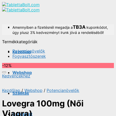
Skip
to
content
TB3A
Amennyiben a fizetésnél megadja a
kuponkódot,
úgy plusz 3% kedvezményt írunk jóvá a rendeléséből!
Termékkategóriák
Potencianövelők
Kezdőlap
Fogyasztószerek
-12%
Webshop
Kedvencekhez
Kezdőlap
/
Webshop
/
Potencianövelők
Szállítás
Lovegra 100mg (Női
Viagra)
Kapcsolat