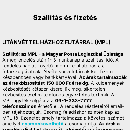
Szállítás és fizetés
UTÁNVÉTTEL HÁZHOZ FUTÁRRAL (MPL)
Szállító: az MPL - a Magyar Posta Logisztikai Üzletága.
A megrendelés után 1- 3 munkanap a szállítási idő. A
rendelés napját követő napon kerül átadásra a
futárszolgálatnak! Átvételkor a futárnak kell fizetni
készpénzben vagy bankkártyával.
Az árak tartalmazzák
az értékbiztosítást 150 000 Ft értékig.
A küldemények
kézbesítését kétszer kíséreljük meg, sikertelen
kézbesítés esetén telefonos egyeztetés történik. Az
MPL ügyfélszolgálata a
06-1-333-7777
telefonszámon
érhető el. A rendelés részleteiről email-
ben tájékoztatjuk. Csomag feladáskor szintén kap az
MPL-től üzenetet amely tartalmazza a követési számot
amellyel
nyomonkövethető
a csomag útja.
Az árak a
követési díjat tartalmazzák, a követési szám ingyenes.