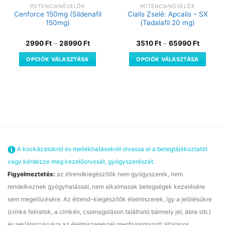
POTENCIANÖVELŐK
POTENCIANÖVELŐK
Cenforce 150mg (Sildenafil
Cialis Zselé: Apcalis – SX
150mg)
(Tadalafil 20 mg)
2990
Ft
–
28990
Ft
3510
Ft
–
65990
Ft
OPCIÓK VÁLASZTÁSA
OPCIÓK VÁLASZTÁSA
A kockázatokról és mellékhatásokról olvassa el a betegtájékoztatót
vagy kérdezze meg kezelőorvosát, gyógyszerészét.
Figyelmeztetés:
az étrendkiegészítők nem gyógyszerek, nem
rendelkeznek gyógyhatással, nem alkalmasak betegségek kezelésére
sem megelőzésére. Az étrend-kiegészítők élelmiszerek, így a jelölésükre
(címke feliratok, a címkén, csomagoláson található bármely jel, ábra stb.)
és reklámozásukra az élelmiszereknél megfogalmazott általános