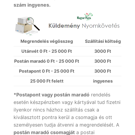
szám ingyenes.
Megrendelés végösszeg
Szállítási költség
Utánvét 0 Ft - 25 000
Ft
3000 Ft
Postán maradó 0 Ft - 25 000 Ft
3000 Ft
Postapont 0 Ft - 25 000 Ft
3000 Ft
25 000 Ft felett
ingyenes
*Postapont vagy postán maradó
rendelés
esetén készpénzben vagy kártyával tud fizetni
ilyenkor nincs házhoz szállítás csak a
kiválasztott pontra kerül a csomagja és ott
személyesen tudja átvenni a megrendelését. A
postán maradó csomagját
a postai