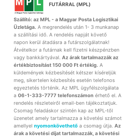
FUTÁRRAL (MPL)
Szállító: az MPL - a Magyar Posta Logisztikai
Üzletága.
A megrendelés után 1- 3 munkanap
a szállítási idő. A rendelés napját követő
napon kerül átadásra a futárszolgálatnak!
Átvételkor a futárnak kell fizetni készpénzben
vagy bankkártyával.
Az árak tartalmazzák az
értékbiztosítást 150 000 Ft értékig.
A
küldemények kézbesítését kétszer kíséreljük
meg, sikertelen kézbesítés esetén telefonos
egyeztetés történik. Az MPL ügyfélszolgálata
a
06-1-333-7777 telefonszámon
érhető el. A
rendelés részleteiről email-ben tájékoztatjuk.
Csomag feladáskor szintén kap az MPL-től
üzenetet amely tartalmazza a követési számot
amellyel
nyomonkövethető
a csomag útja.
Az
árak a követési díjat tartalmazzák, a követési