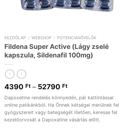
KEZDŐLAP
/
WEBSHOP
/
POTENCIANÖVELŐK
Fildena Super Active (Lágy zselé
kapszula, Sildenafil 100mg)
4390
–
52790
Ft
Ft
Dapoxetine rendelés könnyedén, pár kattintással
online patikánkból. Ha Önnek kétségei merülnek fel
gyógyszereit vagy betegségét illetően, keresse fel
kezelőorvosát a Dapoxatine vásárlás előtt.